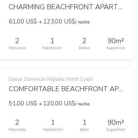
CHARMING BEACHFRONT APARTMENT WITH TERRACE
61,00 US$
123,00 US$
→
/ noche
2
1
2
90m²
Personas
Habitación
Baños
Superficie
Sosua, Dominican Republic North Coast
COMFORTABLE BEACHFRONT APARTMENT WITH TERRACE
51,00 US$
120,00 US$
→
/ noche
2
1
1
90m²
Personas
Habitación
Baño
Superficie