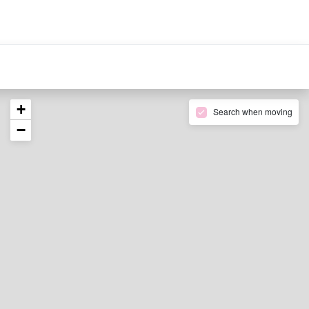
Calisto Concierge
Calisto Manage
Español
USD
+
Search when moving
−