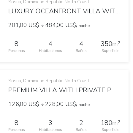
Sosua, Dominican Republic North Coast
LUXURY OCEANFRONT VILLA WITH AMAZING VIEWS
201,00 US$
484,00 US$
→
/ noche
8
4
4
350m²
Personas
Habitaciones
Baños
Superficie
Sosua, Dominican Republic North Coast
PREMIUM VILLA WITH PRIVATE POOL AND BARBECUE
126,00 US$
228,00 US$
→
/ noche
8
3
2
180m²
Personas
Habitaciones
Baños
Superficie